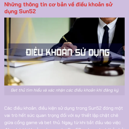
Những thông tin cơ bản về điều khoản sử
dụng Sun52
Bet thủ tìm hiểu và xác nhận các điều khoản khi đăng ký
Các điều khoản, điều kiện sử dụng trong Sun52 đóng một
vai trò hết sức quan trọng đối với sự thiết lập chặt chẽ
giữa cổng game và bet thủ. Ngay từ khi bắt đầu vào việc