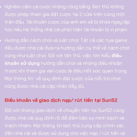
Nghiêm cấm cá cược không công bằng: Bet thủ không
được phép tham gia đặt cược tại 2 cửa trên cùng một
trận đấu. Tài khoản cược của anh em sẽ bị khóa ngay lập
tức nếu hệ thống nhà cái phát hiện tài khoản bị vi phạm.
Hướng dẫn cách chơi và luật chơi: Tất cả các tựa game
đều được nhà cái đưa ra hướng dẫn cụ thể về cách chơi
cũng như luật chơi. Đối với tân thủ, việc tìm hiểu
điều
khoản sử dụng
hướng dẫn chơi và những điều khoản
trước khi tham gia ván cược là điều hết sức quan trọng.
Mọi thông tin về quy định đặt cược của mỗi trò chơi
cũng được nhà cái cập nhật đầy đủ.
Điều khoản về giao dịch nạp/ rút tiền tại Sun52
Đối với những giao dịch về chuyển tiền tại Sun52 cũng
được nhà cái quy định rõ để đảm bảo sự minh bạch và
trách nhiệm. Mọi thông tin bet thủ cung cấp chính xác
đến nhà cái sẽ được sử dụng cho việc nạp / rút tiền và