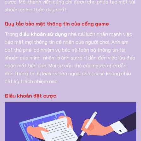
cược. Mỗi thành viên cũng chỉ được cho phép tạo một tài
khoản chính thức duy nhất.
Quy tắc bảo mật thông tin của cổng game
Trong
điều khoản sử dụng
nhà cái luôn nhấn mạnh việc
bảo mật mọi thông tin cá nhân của người chơi. Anh em
bet thủ phải có nhiệm vụ bảo vệ toàn bộ thông tin tài
khoản của mình nhằm tránh sự rò rỉ dẫn đến việc lừa đảo
hoặc mất tiền oan. Mọi sự cẩu thả của người chơi dẫn
đến thông tin bị leak ra bên ngoài nhà cái sẽ không chịu
bất kỳ trách nhiệm nào.
Điều khoản đặt cược