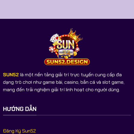
SUN52
là một nền tảng giải trí trực tuyến cung cấp đa
dạng trò chơi như game bài, casino, bắn cá và slot game,
mang đến trải nghiệm giải trí linh hoạt cho người dùng.
HƯỚNG DẪN
Đăng Ký Sun52