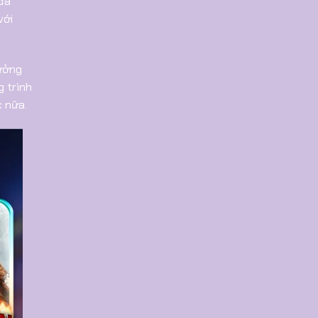
 đa
với
hưởng
g trình
c nữa.