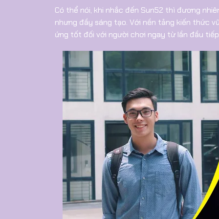
Có thể nói, khi nhắc đến Sun52 thì đương nhiê
nhưng đầy sáng tạo. Với nền tảng kiến thức vữ
ứng tốt đối với người chơi ngay từ lần đầu tiế