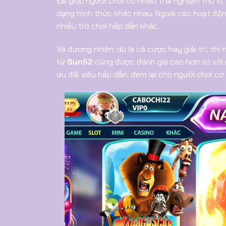
Để giúp người chơi có nhiều trải nghiệm thú vị
dạng hình thức khác nhau. Ngoài các hoạt độ
nhiều trò chơi hấp dẫn khác.
Và đương nhiên, dù là cá cược hay giải trí, th
từ
Sun52
cũng được đánh giá cao hơn so với m
ưu đãi siêu hấp dẫn, đem lại cho người chơi cơ