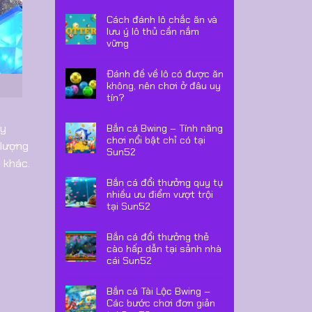
Cách đánh lô chắc ăn và
lưu ý lô thủ cần nắm
vững
Đánh đề về lô có được ăn
không, nên chơi ở đâu uy
tín?
ây
Bắn cá Bwing – Tính năng
chơi nổi bật chỉ có tại
 lượng
Sun52
 khác.
Bắn cá đổi thưởng quy tụ
nhiều ưu điểm vượt trội
tại Sun52
Bắn cá đổi thưởng thẻ
cào hấp dẫn tại sảnh nhà
cái Sun52
Bắn cá Tài Lộc Bwing –
Các bước chơi đơn giản