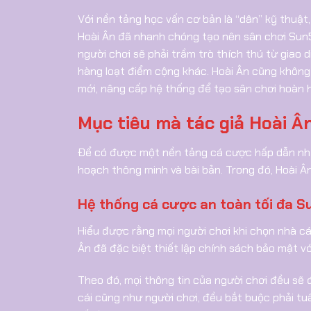
Với nền tảng học vấn cơ bản là “dân” kỹ thuật
Hoài Ân đã nhanh chóng tạo nên sân chơi Sun52
người chơi sẽ phải trầm trò thích thú từ giao 
hàng loạt điểm cộng khác. Hoài Ân cũng không 
mới, nâng cấp hệ thống để tạo sân chơi hoàn 
Mục tiêu mà tác giả Hoài 
Để có được một nền tảng cá cược hấp dẫn như 
hoạch thông minh và bài bản. Trong đó, Hoài Ân
Hệ thống cá cược an toàn tối đa S
Hiểu được rằng mọi người chơi khi chọn nhà c
Ân đã đặc biệt thiết lập chính sách bảo mật v
Theo đó, mọi thông tin của người chơi đều sẽ 
cái cũng như người chơi, đều bắt buộc phải t