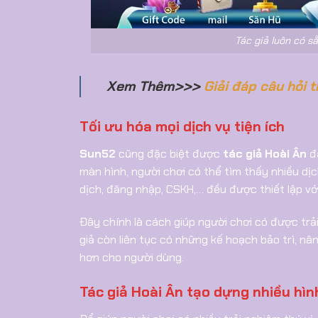
Tác giả luôn có s
Xem Thêm>>>
Giải đáp câu hỏi
Tối ưu hóa mọi dịch vụ tiện ích
Sun52
cũng đặc biệt được
tác giả Hoài Ân
đầ
màn hình, người chơi có thể tìm thấy nhiều dị
dịch, đăng nhập, CSKH,… đều được thiết lập vớ
Đây chính là cách giúp người chơi có được trả
giả còn liên tục có những kế hoạch bảo trì, nân
hơn cho người dùng.
Tác giả Hoài Ân tạo dựng nhiều hìn