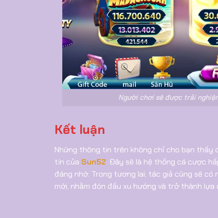
Người chơi sẽ được trải nghiệm
Kết luận
Những thông tin trên không chỉ cho bạn thấy
tín của
Sun52
. Đây sẽ là hệ thống cá cược hấ
đáng nhớ. Trong tương lai, tác giả cũng sẽ có
mới, nhằm đón đầu xu hướng và trở thành lựa 