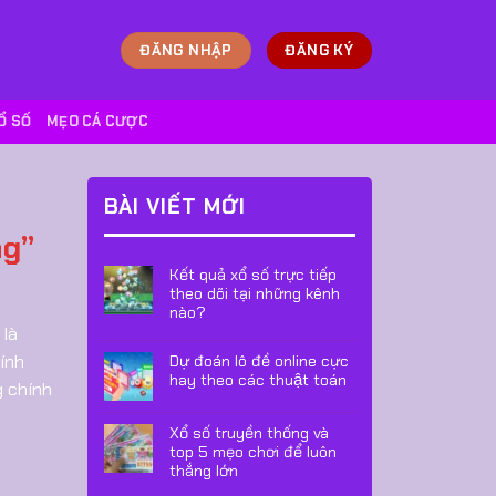
ĐĂNG NHẬP
ĐĂNG KÝ
Ổ SỐ
MẸO CÁ CƯỢC
BÀI VIẾT MỚI
ng”
Kết quả xổ số trực tiếp
theo dõi tại những kênh
nào?
 là
ính
Dự đoán lô đề online cực
hay theo các thuật toán
g chính
Xổ số truyền thống và
top 5 mẹo chơi để luôn
thắng lớn