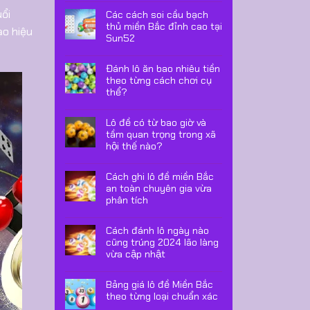
uổi
Các cách soi cầu bạch
thủ miền Bắc đỉnh cao tại
ạo hiệu
Sun52
Đánh lô ăn bao nhiêu tiền
theo từng cách chơi cụ
thể?
Lô đề có từ bao giờ và
tầm quan trọng trong xã
hội thế nào?
Cách ghi lô đề miền Bắc
an toàn chuyên gia vừa
phân tích
Cách đánh lô ngày nào
cũng trúng 2024 lão làng
vừa cập nhật
Bảng giá lô đề Miền Bắc
theo từng loại chuẩn xác