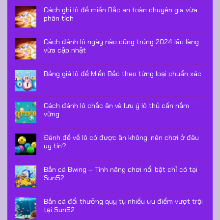
Cách ghi lô đề miền Bắc an toàn chuyên gia vừa
phân tích
Cách đánh lô ngày nào cũng trúng 2024 lão làng
vừa cập nhật
Bảng giá lô đề Miền Bắc theo từng loại chuẩn xác
Cách đánh lô chắc ăn và lưu ý lô thủ cần nắm
vững
Đánh đề về lô có được ăn không, nên chơi ở đâu
uy tín?
Bắn cá Bwing – Tính năng chơi nổi bật chỉ có tại
Sun52
Bắn cá đổi thưởng quy tụ nhiều ưu điểm vượt trội
tại Sun52