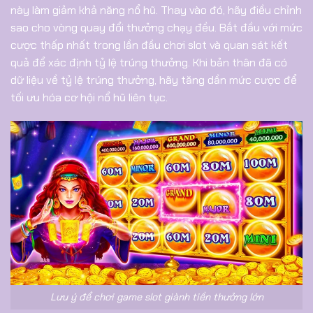
này làm giảm khả năng nổ hũ. Thay vào đó, hãy điều chỉnh
sao cho vòng quay đổi thưởng chạy đều. Bắt đầu với mức
cược thấp nhất trong lần đầu chơi slot và quan sát kết
quả để xác định tỷ lệ trúng thưởng. Khi bản thân đã có
dữ liệu về tỷ lệ trúng thưởng, hãy tăng dần mức cược để
tối ưu hóa cơ hội nổ hũ liên tục.
Lưu ý để chơi game slot giành tiền thưởng lớn