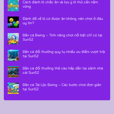
Cách đánh lô chắc ăn và lưu ý lô thủ cần nắm
vững
Đánh đề về lô có được ăn không, nên chơi ở đâu
uy tín?
Bắn cá Bwing – Tính năng chơi nổi bật chỉ có tại
Sun52
Bắn cá đổi thưởng quy tụ nhiều ưu điểm vượt trội
tại Sun52
Bắn cá đổi thưởng thẻ cào hấp dẫn tại sảnh nhà
cái Sun52
Bắn cá Tài Lộc Bwing – Các bước chơi đơn giản
tại Sun52