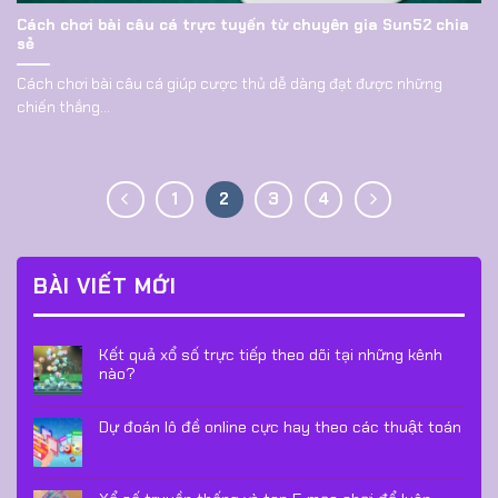
Cách chơi bài câu cá trực tuyến từ chuyên gia Sun52 chia
sẻ
Cách chơi bài câu cá giúp cược thủ dễ dàng đạt được những
chiến thắng...
1
2
3
4
BÀI VIẾT MỚI
Kết quả xổ số trực tiếp theo dõi tại những kênh
nào?
Dự đoán lô đề online cực hay theo các thuật toán