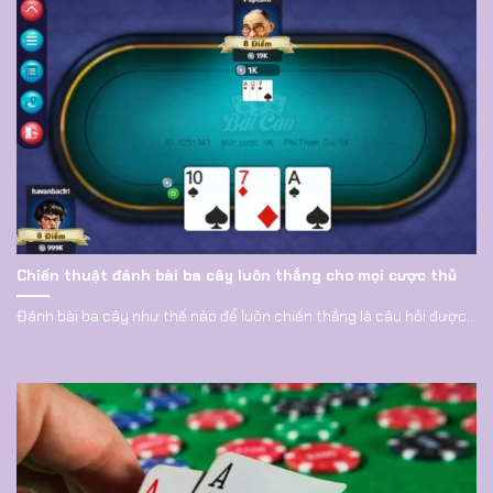
Chiến thuật đánh bài ba cây luôn thắng cho mọi cược thủ
Đánh bài ba cây như thế nào để luôn chiến thắng là câu hỏi được...