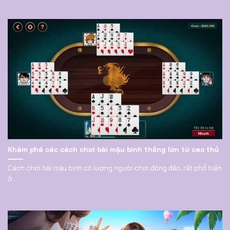
Khám phá các cách chơi bài mậu binh thắng lớn từ cao thủ
Cách chơi bài mậu binh có lượng người chơi đông đảo, rất phổ biến
ở...