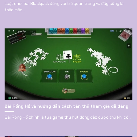
Luật chơi bài Blackjack đóng vai trò quan trọng và đây cũng là
thắc mắc...
Bài Rồng Hổ và hướng dẫn cách tân thủ tham gia dễ dàng
Bài Rồng Hổ chính là tựa game thu hút đông đảo cược thủ khi có...