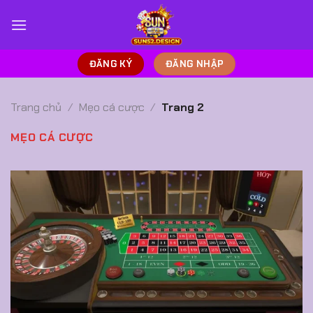
Chuyển
đến
nội
dung
ĐĂNG KÝ
ĐĂNG NHẬP
Trang chủ
/
Mẹo cá cược
/
Trang 2
MẸO CÁ CƯỢC