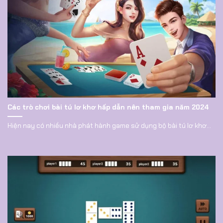
Các trò chơi bài tú lơ khơ hấp dẫn nên tham gia năm 2024
Hiện nay có nhiều nhà phát hành game sử dụng bộ bài tú lơ khơ...