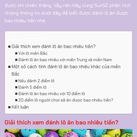
được khi chiến thắng. Vậy nên hãy cùng Sun52 phân tích
những thông tin dưới đây để biết được đánh lô ăn được
bao nhiêu tiền nhé.
Nội dung chính
Giải thích xem đánh lô ăn bao nhiêu tiền?
Với lô miền Bắc
Đánh lô ăn bao nhiêu với miền Trung và miền Nam
Một số cách tính đánh lô ăn bao nhiêu khác của miền
Bắc
Nếu đánh 2 điểm lô
Đánh 5 điểm lô
Đánh lô ăn bao nhiêu với 10 điểm lô
20 điểm lô người chơi sẽ ăn được bao nhiêu tiền?
Kết luận
Giải thích xem đánh lô ăn bao nhiêu tiền?