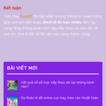
Kết luận
Trên đây
Sun52
đã cập nhật những thông tin quan trọng
giúp anh em biết được
đánh lô ăn bao nhiêu
tiền. Hy
vọng rằng những phân tích này đều thực sự hữu ích và
anh em chơi lô đề, Xổ Số ván nào cũng thành công!
BÀI VIẾT MỚI
Kết quả xổ số trực tiếp theo dõi tại những kênh
nào?
Dự đoán lô đề online cực hay theo các thuật toán