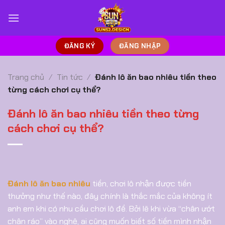
Chuyển
đến
nội
dung
ĐĂNG KÝ
ĐĂNG NHẬP
Trang chủ
/
Tin tức
/
Đánh lô ăn bao nhiêu tiền theo
từng cách chơi cụ thể?
Đánh lô ăn bao nhiêu tiền theo từng
cách chơi cụ thể?
Đánh lô ăn bao nhiêu
tiền, chơi lô nhận được tiền
thưởng như thế nào, đây chính là thắc mắc của không ít
anh em khi có nhu cầu chơi lô đề. Bởi lẽ khi vừa “chân ướt
chân ráo” vào nghê, ai cũng muốn biết số tiền mình nhận