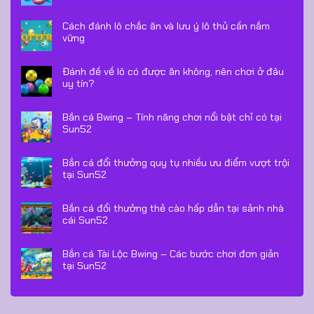
Cách đánh lô chắc ăn và lưu ý lô thủ cần nắm
vững
Đánh đề về lô có được ăn không, nên chơi ở đâu
uy tín?
Bắn cá Bwing – Tính năng chơi nổi bật chỉ có tại
Sun52
Bắn cá đổi thưởng quy tụ nhiều ưu điểm vượt trội
tại Sun52
Bắn cá đổi thưởng thẻ cào hấp dẫn tại sảnh nhà
cái Sun52
Bắn cá Tài Lộc Bwing – Các bước chơi đơn giản
tại Sun52