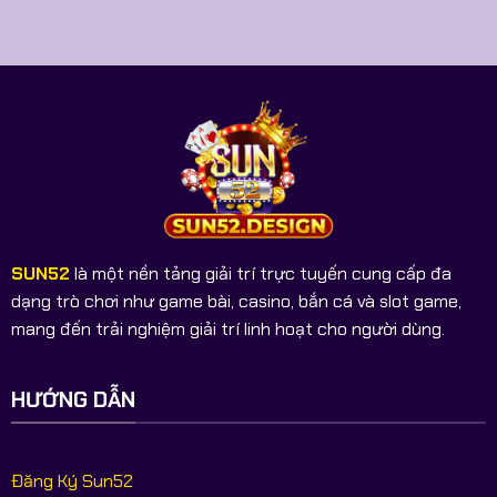
SUN52
là một nền tảng giải trí trực tuyến cung cấp đa
dạng trò chơi như game bài, casino, bắn cá và slot game,
mang đến trải nghiệm giải trí linh hoạt cho người dùng.
HƯỚNG DẪN
Đăng Ký Sun52