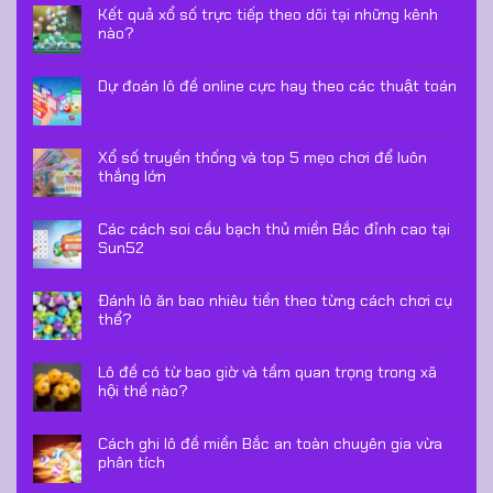
Kết quả xổ số trực tiếp theo dõi tại những kênh
nào?
Dự đoán lô đề online cực hay theo các thuật toán
Xổ số truyền thống và top 5 mẹo chơi để luôn
thắng lớn
Các cách soi cầu bạch thủ miền Bắc đỉnh cao tại
Sun52
Đánh lô ăn bao nhiêu tiền theo từng cách chơi cụ
thể?
Lô đề có từ bao giờ và tầm quan trọng trong xã
hội thế nào?
Cách ghi lô đề miền Bắc an toàn chuyên gia vừa
phân tích