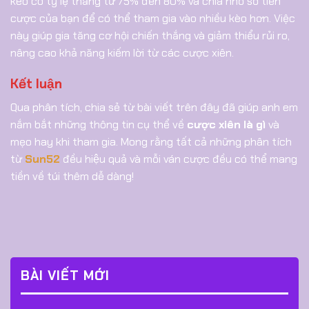
kèo có tỷ lệ thắng từ 75% đến 80% và chia nhỏ số tiền
cược của bạn để có thể tham gia vào nhiều kèo hơn. Việc
này giúp gia tăng cơ hội chiến thắng và giảm thiểu rủi ro,
nâng cao khả năng kiếm lời từ các cược xiên.
Kết luận
Qua phân tích, chia sẻ từ bài viết trên đây đã giúp anh em
nắm bắt những thông tin cụ thể về
cược xiên là gì
và
mẹo hay khi tham gia. Mong rằng tất cả những phân tích
từ
Sun52
đều hiệu quả và mỗi ván cược đều có thể mang
tiền về túi thêm dễ dàng!
BÀI VIẾT MỚI