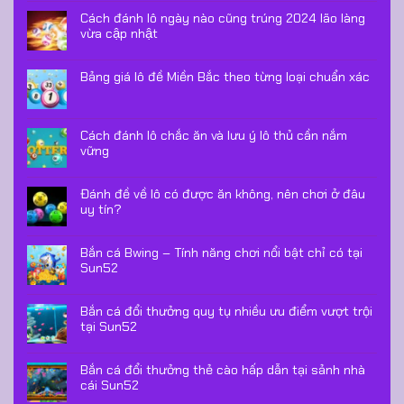
Cách đánh lô ngày nào cũng trúng 2024 lão làng
vừa cập nhật
Bảng giá lô đề Miền Bắc theo từng loại chuẩn xác
Cách đánh lô chắc ăn và lưu ý lô thủ cần nắm
vững
Đánh đề về lô có được ăn không, nên chơi ở đâu
uy tín?
Bắn cá Bwing – Tính năng chơi nổi bật chỉ có tại
Sun52
Bắn cá đổi thưởng quy tụ nhiều ưu điểm vượt trội
tại Sun52
Bắn cá đổi thưởng thẻ cào hấp dẫn tại sảnh nhà
cái Sun52