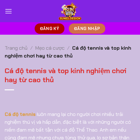
Chuyển
đến
nội
dung
ĐĂNG KÝ
ĐĂNG NHẬP
Trang chủ
/
Mẹo cá cược
/
Cá độ tennis và top kinh
nghiệm chơi hay từ cao thủ
Cá độ tennis và top kinh nghiệm chơi
hay từ cao thủ
Cá độ tennis
luôn mang lại cho người chơi nhiều trải
nghiệm thú vị và hấp dẫn, đặc biệt là với những người có
niềm đam mê bất tận với cá độ Thể Thao. Anh em nếu
cũng đam mê nhưng chưa từng thử qua, lo sợ bản thân