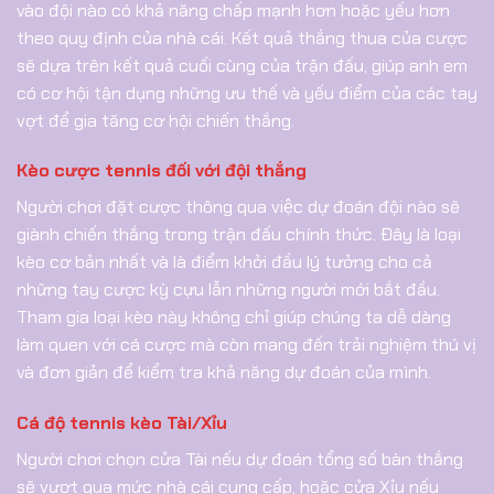
vào đội nào có khả năng chấp mạnh hơn hoặc yếu hơn
theo quy định của nhà cái. Kết quả thắng thua của cược
sẽ dựa trên kết quả cuối cùng của trận đấu, giúp anh em
có cơ hội tận dụng những ưu thế và yếu điểm của các tay
vợt để gia tăng cơ hội chiến thắng.
Kèo cược tennis đối với đội thắng
Người chơi đặt cược thông qua việc dự đoán đội nào sẽ
giành chiến thắng trong trận đấu chính thức. Đây là loại
kèo cơ bản nhất và là điểm khởi đầu lý tưởng cho cả
những tay cược kỳ cựu lẫn những người mới bắt đầu.
Tham gia loại kèo này không chỉ giúp chúng ta dễ dàng
làm quen với cá cược mà còn mang đến trải nghiệm thú vị
và đơn giản để kiểm tra khả năng dự đoán của mình.
Cá độ tennis kèo Tài/Xỉu
Người chơi chọn cửa Tài nếu dự đoán tổng số bàn thắng
sẽ vượt qua mức nhà cái cung cấp, hoặc cửa Xỉu nếu