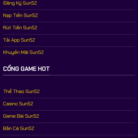
Đăng Ký Sun52
Nạp Tiền Sun52
Rút Tiền Sun52
Tải App Sun52
Khuyến Mãi Sun52
CỔNG GAME HOT
Thể Thao Sun52
Casino Sun52
Game Bài Sun52
Bắn Cá Sun52