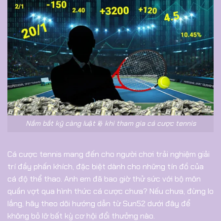
Nắm bắt kỹ càng luật lệ khi tham gia cá cược tennis
Cá cược tennis mang đến cho người chơi trải nghiệm giải
trí đầy phấn khích, đặc biệt dành cho những tín đồ của
cá độ thể thao. Anh em đã bao giờ thử sức với bộ môn
quần vợt qua hình thức cá cược chưa? Nếu chưa, đừng lo
lắng, hãy theo dõi hướng dẫn từ Sun52 dưới đây để
không bỏ lỡ bất kỳ cơ hội đổi thưởng nào.