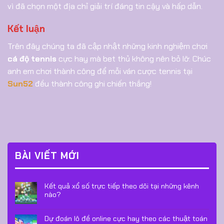
vì đã chọn một địa chỉ giải trí đáng tin cậy và hấp dẫn.
Kết luận
Trên đây chúng ta đã cập nhật những kinh nghiệm chơi
cá độ tennis
cực hay mà bet thủ không nên bỏ lỡ. Chúc
anh em chơi thành công để mỗi ván cược tennis tại
Sun52
đều thành công ghi chiến thắng!
BÀI VIẾT MỚI
Kết quả xổ số trực tiếp theo dõi tại những kênh
nào?
Dự đoán lô đề online cực hay theo các thuật toán