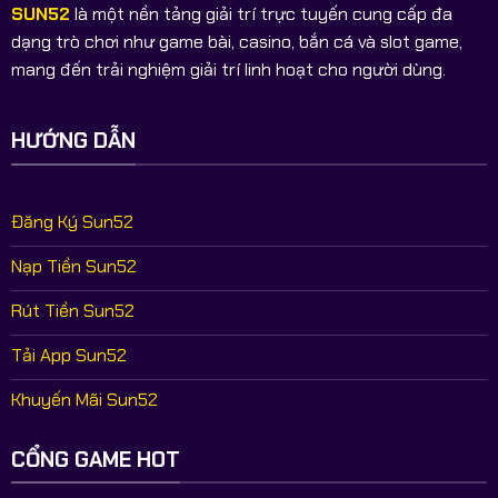
SUN52
là một nền tảng giải trí trực tuyến cung cấp đa
dạng trò chơi như game bài, casino, bắn cá và slot game,
mang đến trải nghiệm giải trí linh hoạt cho người dùng.
HƯỚNG DẪN
Đăng Ký Sun52
Nạp Tiền Sun52
Rút Tiền Sun52
Tải App Sun52
Khuyến Mãi Sun52
CỔNG GAME HOT