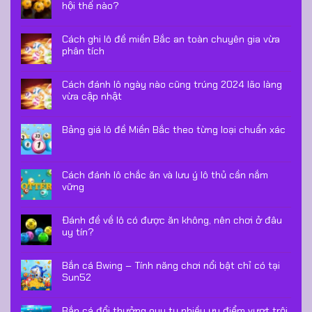
hội thế nào?
Cách ghi lô đề miền Bắc an toàn chuyên gia vừa
phân tích
Cách đánh lô ngày nào cũng trúng 2024 lão làng
vừa cập nhật
Bảng giá lô đề Miền Bắc theo từng loại chuẩn xác
Cách đánh lô chắc ăn và lưu ý lô thủ cần nắm
vững
Đánh đề về lô có được ăn không, nên chơi ở đâu
uy tín?
Bắn cá Bwing – Tính năng chơi nổi bật chỉ có tại
Sun52
Bắn cá đổi thưởng quy tụ nhiều ưu điểm vượt trội