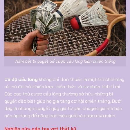
Nắm bắt bí quyết để cược cầu lông luôn chiến thắng
Cá độ cầu lông
không chỉ đơn thuần là một trò chơi may
rủi; nó đòi hỏi chiến lược, kiến thức và sự phân tích tỉ mỉ.
Các cao thủ cược cầu lông thường sở hữu những bí
quyết đặc biệt giúp họ gia tăng cơ hội chiến thắng. Dưới
đây là những bí quyết quý giá từ các chuyên gia mà bạn
nên áp dụng để nâng cao hiệu quả cá cược của mình.
Nghiên cứu các tay vợt thật kỹ