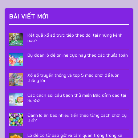
BÀI VIẾT MỚI
Kết quả xổ số trực tiếp theo dõi tại những kênh
nào?
Dự đoán lô đề online cực hay theo các thuật toán
Xổ số truyền thống và top 5 mẹo chơi để luôn
thắng lớn
Các cách soi cầu bạch thủ miền Bắc đỉnh cao tại
Sun52
Đánh lô ăn bao nhiêu tiền theo từng cách chơi cụ
thể?
Lô đề có từ bao giờ và tầm quan trọng trong xã