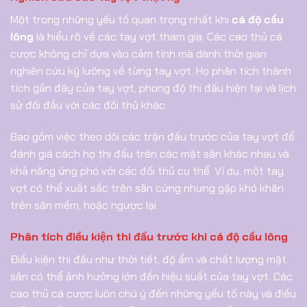
Một trong những yếu tố quan trọng nhất khi
cá độ cầu
lông
là hiểu rõ về các tay vợt tham gia. Các cao thủ cá
cược không chỉ dựa vào cảm tính mà dành thời gian
nghiên cứu kỹ lưỡng về từng tay vợt. Họ phân tích thành
tích gần đây của tay vợt, phong độ thi đấu hiện tại và lịch
sử đối đầu với các đối thủ khác.
Bao gồm việc theo dõi các trận đấu trước của tay vợt để
đánh giá cách họ thi đấu trên các mặt sân khác nhau và
khả năng ứng phó với các đối thủ cụ thể. Ví dụ, một tay
vợt có thể xuất sắc trên sân cứng nhưng gặp khó khăn
trên sân mềm, hoặc ngược lại.
Phân tích điều kiện thi đấu trước khi cá độ cầu lông
Điều kiện thi đấu như thời tiết, độ ẩm và chất lượng mặt
sân có thể ảnh hưởng lớn đến hiệu suất của tay vợt. Các
cao thủ cá cược luôn chú ý đến những yếu tố này và điều