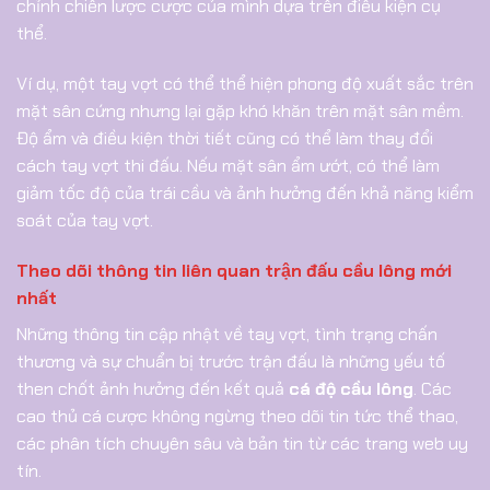
chỉnh chiến lược cược của mình dựa trên điều kiện cụ
thể.
Ví dụ, một tay vợt có thể thể hiện phong độ xuất sắc trên
mặt sân cứng nhưng lại gặp khó khăn trên mặt sân mềm.
Độ ẩm và điều kiện thời tiết cũng có thể làm thay đổi
cách tay vợt thi đấu. Nếu mặt sân ẩm ướt, có thể làm
giảm tốc độ của trái cầu và ảnh hưởng đến khả năng kiểm
soát của tay vợt.
Theo dõi thông tin liên quan trận đấu cầu lông mới
nhất
Những thông tin cập nhật về tay vợt, tình trạng chấn
thương và sự chuẩn bị trước trận đấu là những yếu tố
then chốt ảnh hưởng đến kết quả
cá độ cầu lông
. Các
cao thủ cá cược không ngừng theo dõi tin tức thể thao,
các phân tích chuyên sâu và bản tin từ các trang web uy
tín.