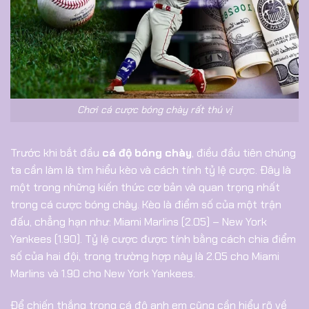
Chơi cá cược bóng chày rất thú vị
Trước khi bắt đầu
cá độ bóng chày
, điều đầu tiên chúng
ta cần làm là tìm hiểu kèo và cách tính tỷ lệ cược. Đây là
một trong những kiến thức cơ bản và quan trọng nhất
trong cá cược bóng chày. Kèo là điểm số của một trận
đấu, chẳng hạn như: Miami Marlins (2.05) – New York
Yankees (1.90). Tỷ lệ cược được tính bằng cách chia điểm
số của hai đội, trong trường hợp này là 2.05 cho Miami
Marlins và 1.90 cho New York Yankees.
Để chiến thắng trong cá độ anh em cũng cần hiểu rõ về