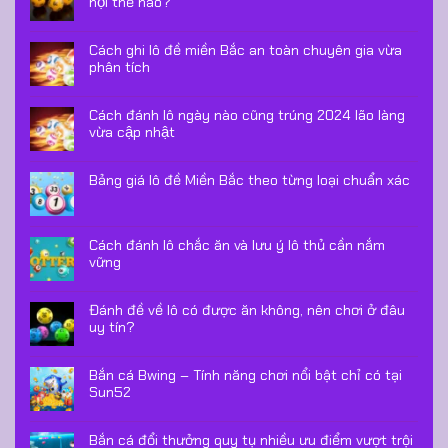
hội thế nào?
Cách ghi lô đề miền Bắc an toàn chuyên gia vừa
phân tích
Cách đánh lô ngày nào cũng trúng 2024 lão làng
vừa cập nhật
Bảng giá lô đề Miền Bắc theo từng loại chuẩn xác
Cách đánh lô chắc ăn và lưu ý lô thủ cần nắm
vững
Đánh đề về lô có được ăn không, nên chơi ở đâu
uy tín?
Bắn cá Bwing – Tính năng chơi nổi bật chỉ có tại
Sun52
Bắn cá đổi thưởng quy tụ nhiều ưu điểm vượt trội