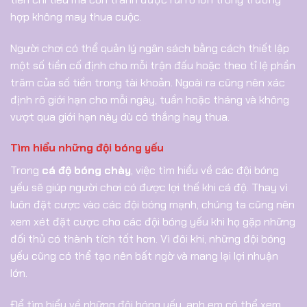
hợp không may thua cuộc.
Người chơi có thể quản lý ngân sách bằng cách thiết lập
một số tiền cố định cho mỗi trận đấu hoặc theo tỉ lệ phần
trăm của số tiền trong tài khoản. Ngoài ra cũng nên xác
định rõ giới hạn cho mỗi ngày, tuần hoặc tháng và không
vượt qua giới hạn này dù có thắng hay thua.
Tìm hiểu những đội bóng yếu
Trong
cá độ bóng chày
, việc tìm hiểu về các đội bóng
yếu sẽ giúp người chơi có được lợi thế khi cá độ. Thay vì
luôn đặt cược vào các đội bóng mạnh, chúng ta cũng nên
xem xét đặt cược cho các đội bóng yếu khi họ gặp những
đối thủ có thành tích tốt hơn. Vì đôi khi, những đội bóng
yếu cũng có thể tạo nên bất ngờ và mang lại lợi nhuận
lớn.
Để tìm hiểu về những đội bóng yếu, anh em có thể xem