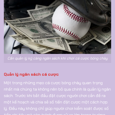
Cần quản lý kỹ càng ngân sách khi chơi cá cược bóng chày
Quản lý ngân sách cá cược
Một trong những mẹo cá cược bóng chày quan trọng
nhất mà chúng ta không nên bỏ qua chính là quản lý ngân
sách. Trước khi bắt đầu đặt cược người chơi cần đề ra
một kế hoạch và chia sẻ số tiền đặt cược một cách hợp
lý. Điều này không chỉ giúp người chơi kiểm soát được số
tiền chi tiêu mà còn tránh được rủi ro lớn trong trường