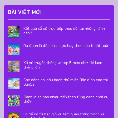
BÀI VIẾT MỚI
Kết quả xổ số trực tiếp theo dõi tại những kênh
nào?
Dự đoán lô đề online cực hay theo các thuật toán
Xổ số truyền thống và top 5 mẹo chơi để luôn
thắng lớn
Các cách soi cầu bạch thủ miền Bắc đỉnh cao tại
Sun52
Đánh lô ăn bao nhiêu tiền theo từng cách chơi cụ
thể?
Lô đề có từ bao giờ và tầm quan trọng trong xã