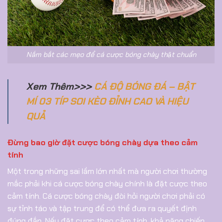
Nắm bắt các mẹo để cá cược bóng chày thật chuẩn
Xem Thêm>>>
CÁ ĐỘ BÓNG ĐÁ – BẬT
MÍ 03 TÍP SOI KÈO ĐỈNH CAO VÀ HIỆU
QUẢ
Đừng bao giờ đặt cược bóng chày dựa theo cảm
tính
Một trong những sai lầm lớn nhất mà người chơi thường
mắc phải khi cá cược bóng chày chính là đặt cược theo
cảm tính. Cá cược bóng chày đòi hỏi người chơi phải có
sự tỉnh táo và tập trung để có thể đưa ra quyết định
đúng đắn. Nếu đặt cược theo cảm tính, khả năng chiến