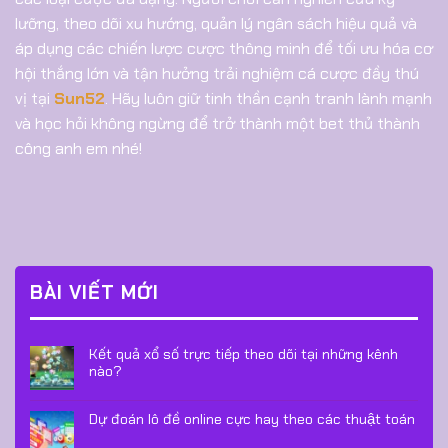
lưỡng, theo dõi xu hướng, quản lý ngân sách hiệu quả và
áp dụng các chiến lược cược thông minh để tối ưu hóa cơ
hội thắng lớn và tận hưởng trải nghiệm cá cược đầy thú
vị tại
Sun52
. Hãy luôn giữ tinh thần cạnh tranh lành mạnh
và học hỏi không ngừng để trở thành một bet thủ thành
công anh em nhé!
BÀI VIẾT MỚI
Kết quả xổ số trực tiếp theo dõi tại những kênh
nào?
Dự đoán lô đề online cực hay theo các thuật toán