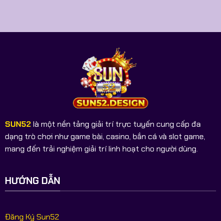
SUN52
là một nền tảng giải trí trực tuyến cung cấp đa
dạng trò chơi như game bài, casino, bắn cá và slot game,
mang đến trải nghiệm giải trí linh hoạt cho người dùng.
HƯỚNG DẪN
Đăng Ký Sun52