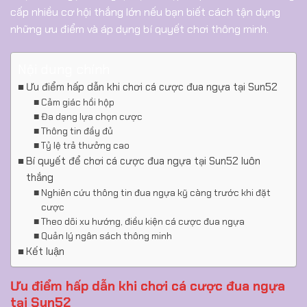
cấp nhiều cơ hội thắng lớn nếu bạn biết cách tận dụng
những ưu điểm và áp dụng bí quyết chơi thông minh.
Nội dung chính
Ưu điểm hấp dẫn khi chơi cá cược đua ngựa tại Sun52
Cảm giác hồi hộp
Đa dạng lựa chọn cược
Thông tin đầy đủ
Tỷ lệ trả thưởng cao
Bí quyết để chơi cá cược đua ngựa tại Sun52 luôn
thắng
Nghiên cứu thông tin đua ngựa kỹ càng trước khi đặt
cược
Theo dõi xu hướng, điều kiện cá cược đua ngựa
Quản lý ngân sách thông minh
Kết luận
Ưu điểm hấp dẫn khi chơi cá cược đua ngựa
tại Sun52