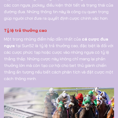
các con ngựa, jockey, điều kiện thời tiết và trạng thái của
đường đua. Những thông tin này là công cụ quan trọng
giúp người chơi đưa ra quyết định cược chính xác hơn.
Tỷ lệ trả thưởng cao
Một trong những điểm hấp dẫn nhất của
cá cược đua
ngựa
tại Sun52 là tỷ lệ trả thưởng cao, đặc biệt là đối với
các cược phức tạp hoặc cược vào những ngựa có tỷ lệ
thắng thấp. Những cược này không chỉ mang lại phần
thưởng lớn mà còn tạo cơ hội cho bet thủ giành chiến
thắng ấn tượng nếu biết cách phân tích và đặt cược một
cách thông minh.