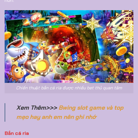
hơn.
Chiến thuật bắn cá ria được nhiều bet thủ quan tâm
Xem Thêm>>>
Bwing slot game và top
mẹo hay anh em nên ghi nhớ
Bắn cá ria