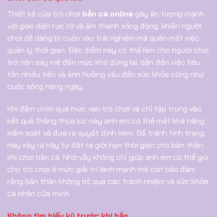
Thiết kế của trò chơi
bắn cá online
gây ấn tượng mạnh
với giao diện rực rỡ và âm thanh sống động, khiến người
chơi dễ dàng bị cuốn vào trải nghiệm mà quên mất việc
quản lý thời gian. Đặc điểm này có thể làm cho người chơi
trở nên say mê đến mức khó dừng lại, dẫn đến việc tiêu
tốn nhiều tiền và ảnh hưởng xấu đến sức khỏe cũng như
cuộc sống hàng ngày.
Khi đắm chìm quá mức vào trò chơi và chỉ tập trung vào
kết quả thắng thua lúc này anh em có thể mất khả năng
kiểm soát và đưa ra quyết định kém. Để tránh tình trạng
này xảy ra hãy tự đặt ra giới hạn thời gian cho bản thân
khi chơi bắn cá. Nhờ vậy không chỉ giúp anh em có thể giữ
cho trò chơi ở mức giải trí lành mạnh mà còn bảo đảm
rằng bản thân không bỏ qua các trách nhiệm và sức khỏe
cá nhân của mình.
Không tìm hiểu kỹ trước khi bắn