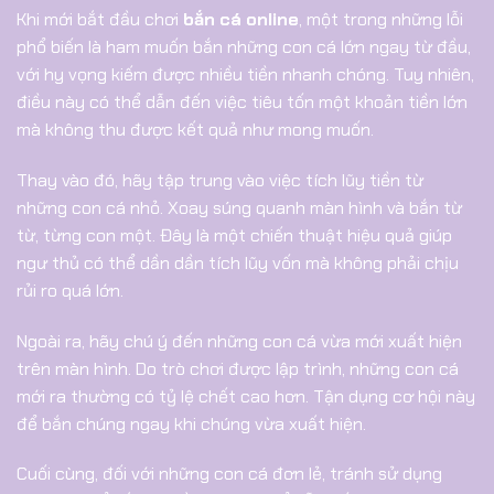
Khi mới bắt đầu chơi
bắn cá online
, một trong những lỗi
phổ biến là ham muốn bắn những con cá lớn ngay từ đầu,
với hy vọng kiếm được nhiều tiền nhanh chóng. Tuy nhiên,
điều này có thể dẫn đến việc tiêu tốn một khoản tiền lớn
mà không thu được kết quả như mong muốn.
Thay vào đó, hãy tập trung vào việc tích lũy tiền từ
những con cá nhỏ. Xoay súng quanh màn hình và bắn từ
từ, từng con một. Đây là một chiến thuật hiệu quả giúp
ngư thủ có thể dần dần tích lũy vốn mà không phải chịu
rủi ro quá lớn.
Ngoài ra, hãy chú ý đến những con cá vừa mới xuất hiện
trên màn hình. Do trò chơi được lập trình, những con cá
mới ra thường có tỷ lệ chết cao hơn. Tận dụng cơ hội này
để bắn chúng ngay khi chúng vừa xuất hiện.
Cuối cùng, đối với những con cá đơn lẻ, tránh sử dụng