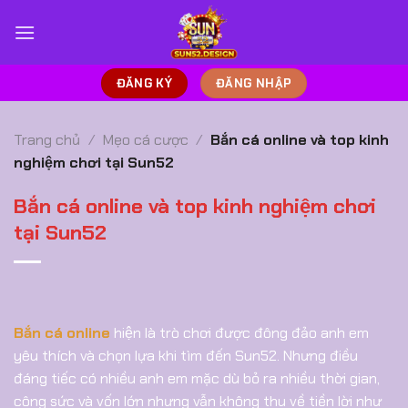
Chuyển
đến
nội
dung
ĐĂNG KÝ
ĐĂNG NHẬP
Trang chủ
/
Mẹo cá cược
/
Bắn cá online và top kinh
nghiệm chơi tại Sun52
Bắn cá online và top kinh nghiệm chơi
tại Sun52
Bắn cá online
hiện là trò chơi được đông đảo anh em
yêu thích và chọn lựa khi tìm đến Sun52. Nhưng điều
đáng tiếc có nhiều anh em mặc dù bỏ ra nhiều thời gian,
công sức và vốn lớn nhưng vẫn không thu về tiền lời như