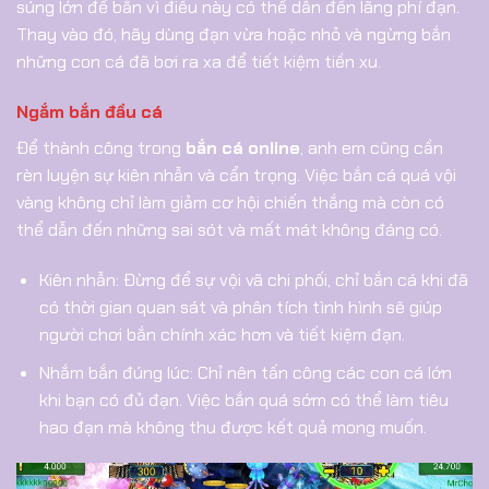
súng lớn để bắn vì điều này có thể dẫn đến lãng phí đạn.
Thay vào đó, hãy dùng đạn vừa hoặc nhỏ và ngừng bắn
những con cá đã bơi ra xa để tiết kiệm tiền xu.
Ngắm bắn đầu cá
Để thành công trong
bắn cá online
, anh em cũng cần
rèn luyện sự kiên nhẫn và cẩn trọng. Việc bắn cá quá vội
vàng không chỉ làm giảm cơ hội chiến thắng mà còn có
thể dẫn đến những sai sót và mất mát không đáng có.
Kiên nhẫn: Đừng để sự vội vã chi phối, chỉ bắn cá khi đã
có thời gian quan sát và phân tích tình hình sẽ giúp
người chơi bắn chính xác hơn và tiết kiệm đạn.
Nhắm bắn đúng lúc: Chỉ nên tấn công các con cá lớn
khi bạn có đủ đạn. Việc bắn quá sớm có thể làm tiêu
hao đạn mà không thu được kết quả mong muốn.