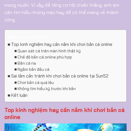
mong muốn. Vì vậy để tăng cơ hội chiến thắng, anh em
cần tìm hiểu những mẹo hay để có thể mang về thành
công.
Nội dung chính
Top kinh nghiệm hay cần nắm khi chơi bắn cá online
Quan sát cá trên màn hình thật kỹ
Chế độ bắn cá online phù hợp
Bắn cá ria
Ngắm bắn đầu cá
Sai lầm cần tránh khi chơi bắn cá online tại Sun52
Chơi bắn cá quá lâu
Không tìm hiểu kỹ trước khi bắn
Kết luận
Top kinh nghiệm hay cần nắm khi chơi bắn cá
online