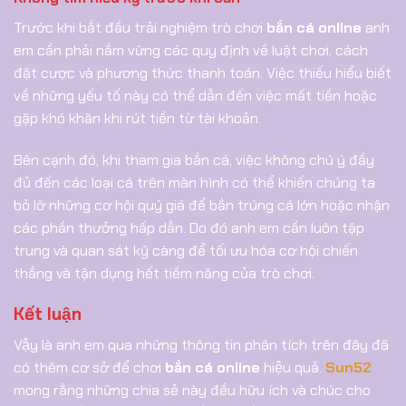
Trước khi bắt đầu trải nghiệm trò chơi
bắn cá online
anh
em cần phải nắm vững các quy định về luật chơi, cách
đặt cược và phương thức thanh toán. Việc thiếu hiểu biết
về những yếu tố này có thể dẫn đến việc mất tiền hoặc
gặp khó khăn khi rút tiền từ tài khoản.
Bên cạnh đó, khi tham gia bắn cá, việc không chú ý đầy
đủ đến các loại cá trên màn hình có thể khiến chúng ta
bỏ lỡ những cơ hội quý giá để bắn trúng cá lớn hoặc nhận
các phần thưởng hấp dẫn. Do đó anh em cần luôn tập
trung và quan sát kỹ càng để tối ưu hóa cơ hội chiến
thắng và tận dụng hết tiềm năng của trò chơi.
Kết luận
Vậy là anh em qua những thông tin phân tích trên đây đã
có thêm cơ sở để chơi
bắn cá online
hiệu quả.
Sun52
mong rằng những chia sẻ này đều hữu ích và chúc cho