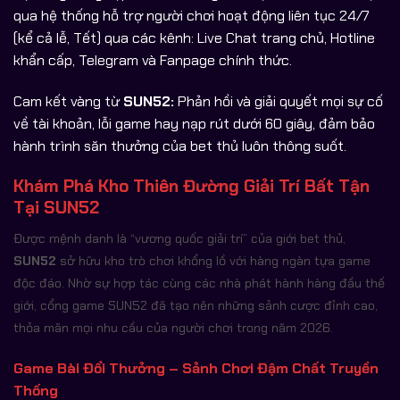
qua hệ thống hỗ trợ người chơi hoạt động liên tục 24/7
(kể cả lễ, Tết) qua các kênh: Live Chat trang chủ, Hotline
khẩn cấp, Telegram và Fanpage chính thức.
Cam kết vàng từ
SUN52:
Phản hồi và giải quyết mọi sự cố
về tài khoản, lỗi game hay nạp rút dưới 60 giây, đảm bảo
hành trình săn thưởng của bet thủ luôn thông suốt.
Khám Phá Kho Thiên Đường Giải Trí Bất Tận
Tại SUN52
Được mệnh danh là “vương quốc giải trí” của giới bet thủ,
SUN52
sở hữu kho trò chơi khổng lồ với hàng ngàn tựa game
độc đáo. Nhờ sự hợp tác cùng các nhà phát hành hàng đầu thế
giới, cổng game SUN52 đã tạo nên những sảnh cược đỉnh cao,
thỏa mãn mọi nhu cầu của người chơi trong năm 2026.
Game Bài Đổi Thưởng – Sảnh Chơi Đậm Chất Truyền
Thống