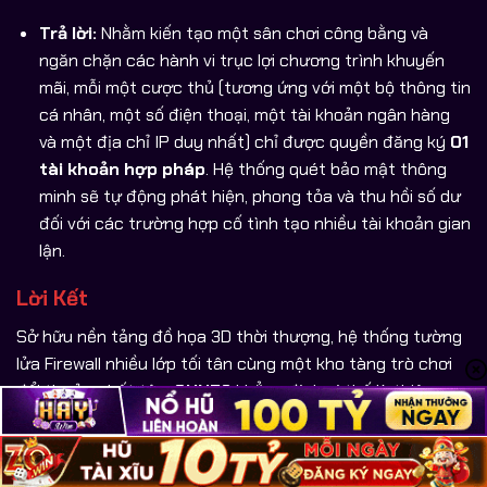
Trả lời:
Nhằm kiến tạo một sân chơi công bằng và
ngăn chặn các hành vi trục lợi chương trình khuyến
mãi, mỗi một cược thủ (tương ứng với một bộ thông tin
cá nhân, một số điện thoại, một tài khoản ngân hàng
và một địa chỉ IP duy nhất) chỉ được quyền đăng ký
01
tài khoản hợp pháp
. Hệ thống quét bảo mật thông
minh sẽ tự động phát hiện, phong tỏa và thu hồi số dư
đối với các trường hợp cố tình tạo nhiều tài khoản gian
lận.
Lời Kết
Sở hữu nền tảng đồ họa 3D thời thượng, hệ thống tường
lửa Firewall nhiều lớp tối tân cùng một kho tàng trò chơi
đổi thưởng bất tận,
SUN52
khẳng định vị thế là thiên
đường giải trí trực tuyến đẳng cấp số 1 thị trường hiện
nay.