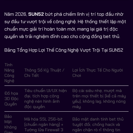
Năm 2026,
SUN52
bứt phá chiếm lĩnh vị trí top đầu nhờ
sự đầu tư vượt trội về công nghệ. Hệ thống thiết lập một
chuẩn mực giải trí hoàn toàn mới, mang lại giá trị độc
quyền và trải nghiệm đỉnh cao cho cộng đồng bet thủ.
Bảng Tổng Hợp Lợi Thế Công Nghệ Vượt Trội Tại SUN52
Tính
Năng
Thông Số Kỹ Thuật /
Lợi Ích Thực Tế Cho Người
Công
Chi Tiết
Chơi
Nghệ
Tiêu chuẩn UI/UX hiện
Bộ cài siêu nhẹ, mượt mà
Đồ họa
đại, tích hợp công
trên mọi thiết bị (kể cả máy
3D Độc
nghệ nén hình ảnh
yếu), không lag, không nóng
Quyền
độc quyền.
máy.
Bảo
Mã hóa SSL 256-bit
Bảo mật danh tính bet thủ
Mật
(chuẩn ngân hàng) +
tuyệt đối, chống hack và
Không
Tường lửa Firewall 3
ngăn chặn rò rỉ thông tin
Gian