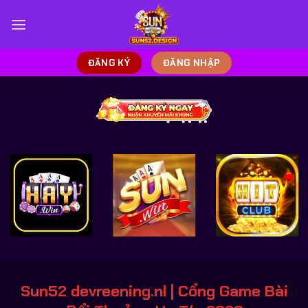
Chuyển
đến
nội
dung
ĐĂNG KÝ
ĐĂNG NHẬP
Sun52 devreening.nl | Cổng Game Bài