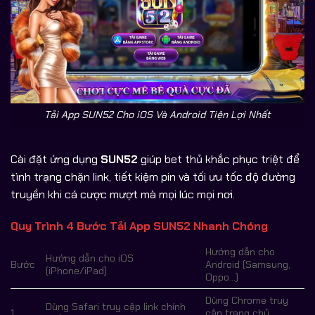
Tải App SUN52 Cho iOS Và Android Tiện Lợi Nhất
Cài đặt ứng dụng
SUN52
giúp bet thủ khắc phục triệt để
tình trạng chặn link, tiết kiệm pin và tối ưu tốc độ đường
truyền khi cá cược mượt mà mọi lúc mọi nơi.
Quy Trình 4 Bước Tải App SUN52 Nhanh Chóng
Hướng dẫn cho
Hướng dẫn cho iOS
Bước
Android (Samsung,
(iPhone/iPad)
Oppo…)
Dùng Chrome truy
Dùng Safari truy cập link chính
1
cập trang chủ