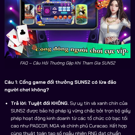
FAQ – Câu Hỏi Thường Gặp Khi Tham Gia SUN52
Câu 1: Cổng game đổi thưởng SUN52 có lừa đảo
người chơi không?
Trả lời:
Tuyệt đối KHÔNG.
Sự uy tín và xanh chín của
SUN52 được bảo hộ pháp lý vững chắc bởi trọn bộ giấy
phép hoạt động kinh doanh từ các tổ chức cờ bạc tối
cao như PAGCOR, MGA và chính phủ Curacao. Kết hợp
cùng thuật toán tạo số ngẫu nhiên RNG đạt chuẩn