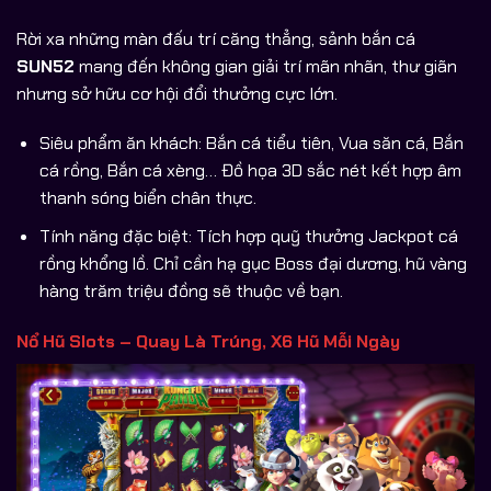
Rời xa những màn đấu trí căng thẳng, sảnh bắn cá
SUN52
mang đến không gian giải trí mãn nhãn, thư giãn
nhưng sở hữu cơ hội đổi thưởng cực lớn.
Siêu phẩm ăn khách: Bắn cá tiểu tiên, Vua săn cá, Bắn
cá rồng, Bắn cá xèng… Đồ họa 3D sắc nét kết hợp âm
thanh sóng biển chân thực.
Tính năng đặc biệt: Tích hợp quỹ thưởng Jackpot cá
rồng khổng lồ. Chỉ cần hạ gục Boss đại dương, hũ vàng
hàng trăm triệu đồng sẽ thuộc về bạn.
Nổ Hũ Slots – Quay Là Trúng, X6 Hũ Mỗi Ngày