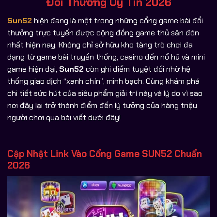
Đổi Thưởng Uy Tín 2026
Sun52
hiện đang là một trong những cổng game bài đổi
thưởng trực tuyến được cộng đồng game thủ săn đón
nhất hiện nay. Không chỉ sở hữu kho tàng trò chơi đa
dạng từ game bài truyền thống, casino đến nổ hũ và mini
game hiện đại,
Sun52
còn ghi điểm tuyệt đối nhờ hệ
thống giao dịch “xanh chín”, minh bạch. Cùng khám phá
chi tiết sức hút của siêu phẩm giải trí này và lý do vì sao
nơi đây lại trở thành điểm đến lý tưởng của hàng triệu
người chơi qua bài viết dưới đây!
Cập Nhật Link Vào Cổng Game SUN52 Chuẩn
2026