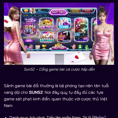
Sun52 – Cổng game bài cá cược hấp dẫn
Sảnh game bài đổi thưởng là bệ phóng tạo nên tên tuổi
vang dội cho
SUN52
. Nơi đây quy tụ đầy đủ các tựa
game sát phạt kinh điển, quen thuộc với cược thủ Việt
Nam:
Danh mục trò chơi: Tiến lên miền Nam, Tá lả (Phỏm),